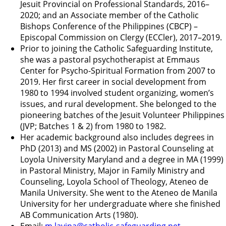
Jesuit Provincial on Professional Standards, 2016–
2020; and an Associate member of the Catholic
Bishops Conference of the Philippines (CBCP) –
Episcopal Commission on Clergy (ECCler), 2017–2019.
Prior to joining the Catholic Safeguarding Institute,
she was a pastoral psychotherapist at Emmaus
Center for Psycho-Spiritual Formation from 2007 to
2019. Her first career in social development from
1980 to 1994 involved student organizing, women’s
issues, and rural development. She belonged to the
pioneering batches of the Jesuit Volunteer Philippines
(JVP; Batches 1 & 2) from 1980 to 1982.
Her academic background also includes degrees in
PhD (2013) and MS (2002) in Pastoral Counseling at
Loyola University Maryland and a degree in MA (1999)
in Pastoral Ministry, Major in Family Ministry and
Counseling, Loyola School of Theology, Ateneo de
Manila University. She went to the Ateneo de Manila
University for her undergraduate where she finished
AB Communication Arts (1980).
Email:
m.lavina@catholic-
safeguarding.net