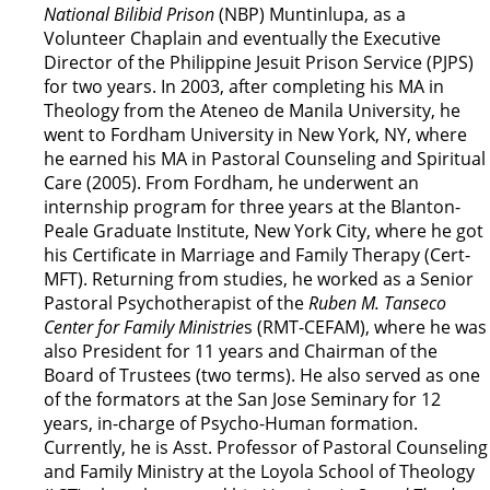
National Bilibid Prison
(NBP) Muntinlupa, as a
Volunteer Chaplain and eventually the Executive
Director of the Philippine Jesuit Prison Service (PJPS)
for two years. In 2003, after completing his MA in
Theology from the Ateneo de Manila University, he
went to Fordham University in New York, NY, where
he earned his MA in Pastoral Counseling and Spiritual
Care (2005). From Fordham, he underwent an
internship program for three years at the Blanton-
Peale Graduate Institute, New York City, where he got
his Certificate in Marriage and Family Therapy (Cert-
MFT). Returning from studies, he worked as a Senior
Pastoral Psychotherapist of the
Ruben M. Tanseco
Center for Family Ministrie
s (RMT-CEFAM), where he was
also President for 11 years and Chairman of the
Board of Trustees (two terms). He also served as one
of the formators at the San Jose Seminary for 12
years, in-charge of Psycho-Human formation.
Currently, he is Asst. Professor of Pastoral Counseling
and Family Ministry at the Loyola School of Theology