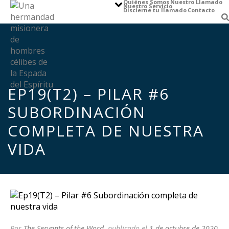
Quiénes Somos
Nuestro Llamado
Nuestro Servicio
Discierne tu llamado
Contacto
EP19(T2) – PILAR #6
SUBORDINACIÓN
COMPLETA DE NUESTRA
VIDA
Por
The Servants of the Word
publicado el
1 de octubre de 2020