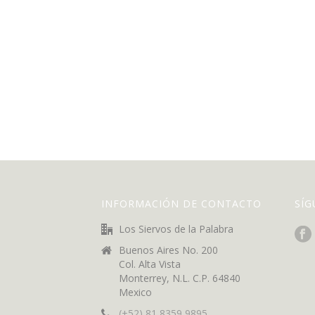
INFORMACIÓN DE CONTACTO
SÍ
Los Siervos de la Palabra
Buenos Aires No. 200
Col. Alta Vista
Monterrey, N.L. C.P. 64840
Mexico
(+52) 81 8359 9895