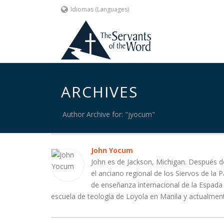
Idiomas (Languages)
ARCHIVES
Author Archive for: "jyocum"
John Yocum
John es de Jackson, Michigan. Después de
el anciano regional de los Siervos de la 
de enseñanza internacional de la Espada 
escuela de teología de Loyola en Manila y actualment