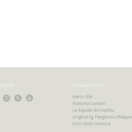
GUENOS
AFILIACIONES
Kairos RIA
Koinonia London
La Espada del Espíritu
Lingkod ng Panginoon Philippi
UCO North America