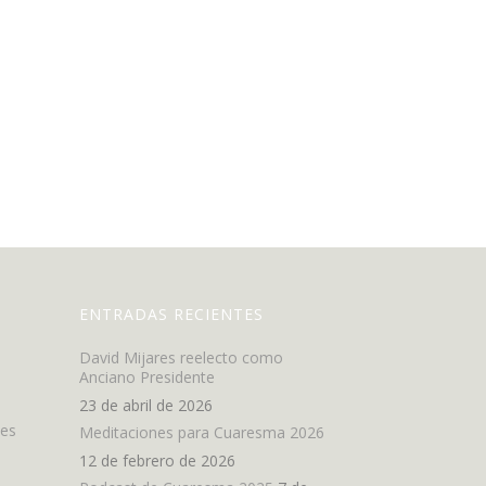
ENTRADAS RECIENTES
David Mijares reelecto como
Anciano Presidente
23 de abril de 2026
nes
Meditaciones para Cuaresma 2026
12 de febrero de 2026