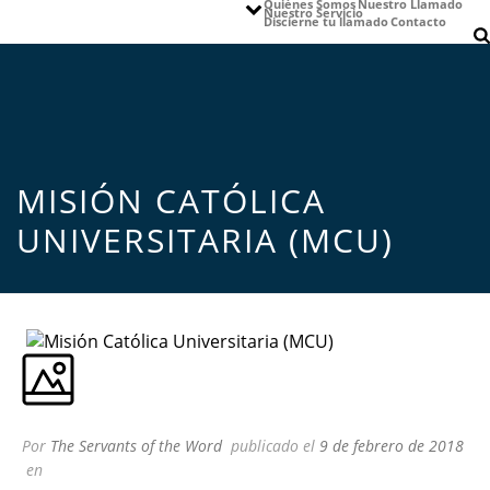
Quiénes Somos
Nuestro Llamado
Nuestro Servicio
Discierne tu llamado
Contacto
MISIÓN CATÓLICA
UNIVERSITARIA (MCU)
Por
The Servants of the Word
publicado el
9 de febrero de 2018
en