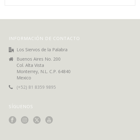
INFORMACIÓN DE CONTACTO
Los Siervos de la Palabra
Buenos Aires No. 200
Col. Alta Vista
Monterrey, N.L. C.P. 64840
Mexico
(+52) 81 8359 9895
SÍGUENOS