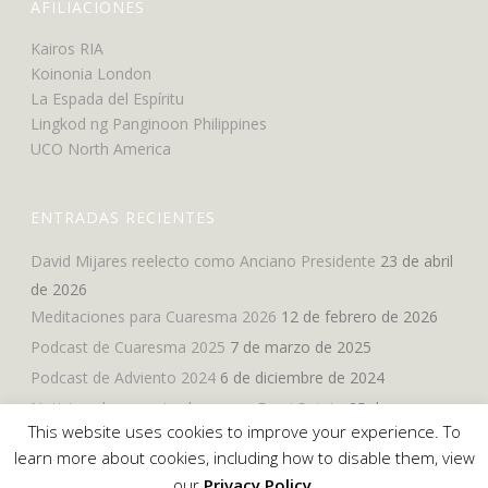
AFILIACIONES
Kairos RIA
Koinonia London
La Espada del Espíritu
Lingkod ng Panginoon Philippines
UCO North America
ENTRADAS RECIENTES
David Mijares reelecto como Anciano Presidente
23 de abril
de 2026
Meditaciones para Cuaresma 2026
12 de febrero de 2026
Podcast de Cuaresma 2025
7 de marzo de 2025
Podcast de Adviento 2024
6 de diciembre de 2024
Noticia sobre nuestro hermano Eroni Sotutu
25 de
This website uses cookies to improve your experience. To
noviembre de 2024
learn more about cookies, including how to disable them, view
our
Privacy Policy
.