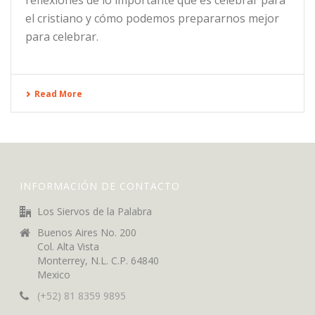
reflexiones de lo importante que es celebrar para
el cristiano y cómo podemos prepararnos mejor
para celebrar.
Read More
INFORMACIÓN DE CONTACTO
Los Siervos de la Palabra
Buenos Aires No. 200
Col. Alta Vista
Monterrey, N.L. C.P. 64840
Mexico
(+52) 81 8359 9895