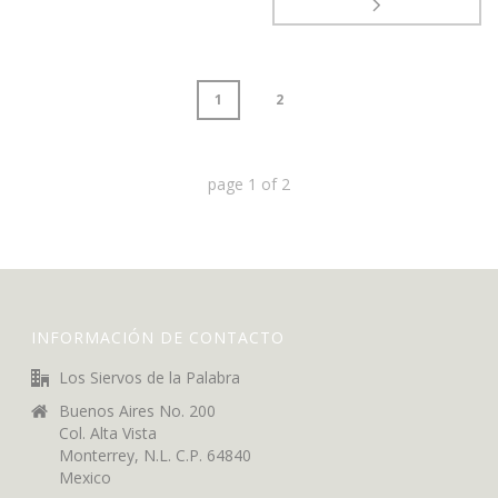
1
2
page
1
of
2
INFORMACIÓN DE CONTACTO
Los Siervos de la Palabra
Buenos Aires No. 200
Col. Alta Vista
Monterrey, N.L. C.P. 64840
Mexico