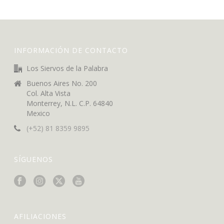
INFORMACIÓN DE CONTACTO
Los Siervos de la Palabra
Buenos Aires No. 200
Col. Alta Vista
Monterrey, N.L. C.P. 64840
Mexico
(+52) 81 8359 9895
SÍGUENOS
AFILIACIONES